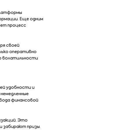
 платформы
ормации. Еще одним
ает процесс
ря своей
лько оперативно
 о волатильности
ей удобности и
т немедленные
ввода финансовой
нзакций. Это
и забирают призы.