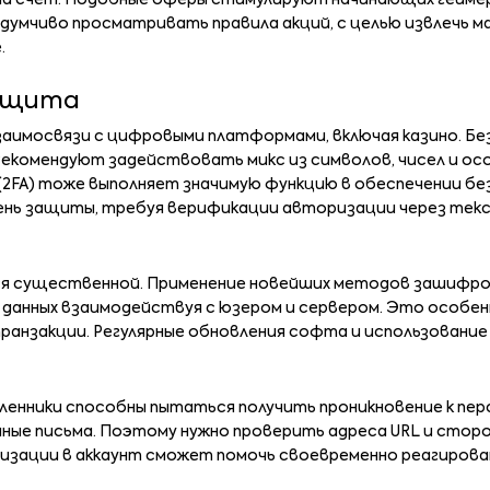
 на счет. Подобные оферы стимулируют начинающих гейме
умчиво просматривать правила акций, с целью извлечь ма
.
защита
заимосвязи с цифровыми платформами, включая казино. Б
Рекомендуют задействовать микс из символов, чисел и ос
(2FA) тоже выполняет значимую функцию в обеспечении б
вень защиты, требуя верификации авторизации через те
я существенной. Применение новейших методов зашифров
 данных взаимодействуя с юзером и сервером. Это особен
ранзакции. Регулярные обновления софта и использован
ленники способны пытаться получить проникновение к пе
ные письма. Поэтому нужно проверить адреса URL и стор
ризации в аккаунт сможет помочь своевременно реагирова