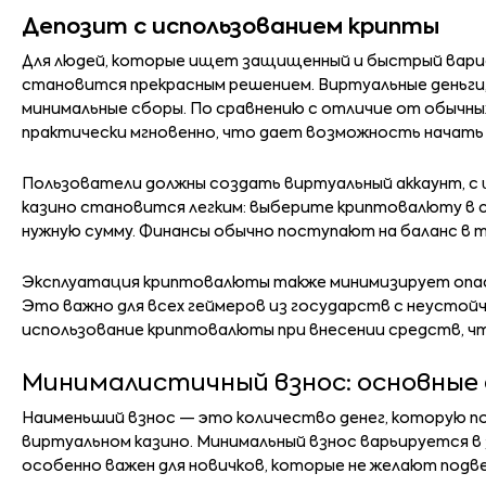
Депозит с использованием крипты
Для людей, которые ищет защищенный и быстрый вариа
становится прекрасным решением. Виртуальные деньги,
минимальные сборы. По сравнению с отличие от обычн
практически мгновенно, что дает возможность начать 
Пользователи должны создать виртуальный аккаунт, с 
казино становится легким: выберите криптовалюту в с
нужную сумму. Финансы обычно поступают на баланс в 
Эксплуатация криптовалюты также минимизирует опас
Это важно для всех геймеров из государств с неустой
использование криптовалюты при внесении средств, ч
Минималистичный взнос: основные
Наименьший взнос — это количество денег, которую п
виртуальном казино. Минимальный взнос варьируется в
особенно важен для новичков, которые не желают подв