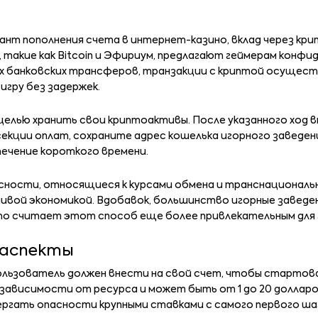
нт пополнения счета в интернет-казино, вклад через кр
 такие как Bitcoin и Эфириум, предлагают геймерам конфи
ых банковских трансферов, транзакции с криптой осущес
игру без задержек.
целью хранить свои криптоактивы. После указанного ход в
екции оплат, сохраните адрес кошелька игорного заведен
течение короткого времени.
ности, относящиеся к курсами обмена и транснациональ
чивой экономикой. Вдобавок, большинство игорные заведе
то считает этот способ еще более привлекательным для 
 аспекты
ользователь должен внести на свой счет, чтобы стартов
 зависимости от ресурса и может быть от 1 до 20 долла
ергать опасности крупными ставками с самого первого ша