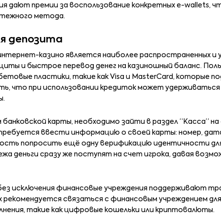
ия дают премии за воспользование конкретных e-wallets,
атежного метода.
ля депозита
 интернет-казино является наиболее распространенных и 
щиты и быстрое перевод денег на казиношный баланс. По
етовые пластики, такие как Visa и MasterCard, которые 
ть, что при использовании кредиток может удерживаться 
ы.
 банковской карты, необходимо зайти в раздел “Касса” на
ребуется ввести информацию о своей карты: номер, дата
ность попросить ещё одну верификацию идентичности дл
а деньги сразу же поступят на счет игрока, давая возм
 без исключения финансовые учреждения поддерживают тр
ях рекомендуется связаться с финансовым учреждением дл
ения, такие как цифровые кошельки или криптовалюты.