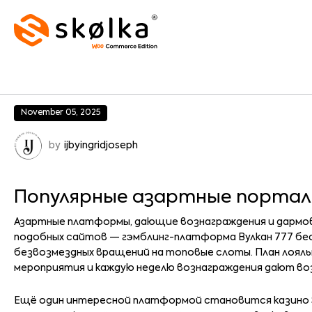
November 05, 2025
by
ijbyingridjoseph
Популярные азартные порталы
Азартные платформы, дающие вознаграждения и дармов
подобных сайтов — гэмблинг-платформа Вулкан 777 бесп
безвозмездных вращений на топовые слоты. План лоял
мероприятия и каждую неделю вознаграждения дают во
Ещё один интересной платформой становится казино Sl