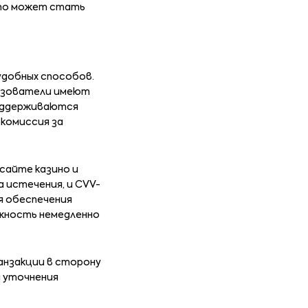
 что может стать
удобных способов.
льзователи имеют
поддерживаются
комиссия за
 сайте казино и
 истечения, и CVV-
я обеспечения
ожность немедленно
анзакции в сторону
я уточнения