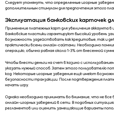
Следует упомянуть, что определенные игорные заведен
дополнительным стимулом для предпочтения этого пл
Эксплуатация банковских карточек д
Применение платежных карт для увеличения аккаунта в
Банковские пластики гарантируют высокий уровень за
возможность задействовать как кредитовые, так и деб
практически всеми онлайн-сайтами. Необходимо помни
операцию, обычно равная около 1-3% от внесенной сумм
Чтобы внести деньги на счет в казино с использованием
указать нужный способ. Затем этого пользователю пот
код. Некоторые игорные заведения ещё имеют возмож
безопасности транзакции. После подтверждения платеж
начать игру.
Однако необходимо принимать во внимание, что не все
онлайн-игорных заведений в сети. В подобных ситуаци
регламентов или оценить замещающие варианты пополн