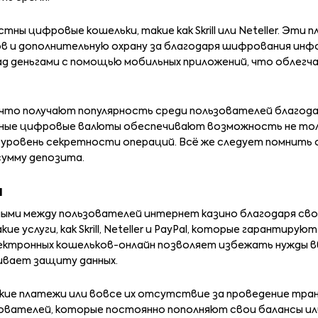
ы цифровые кошельки, такие как Skrill или Neteller. Эти
 и дополнительную охрану за благодаря шифрования инф
 деньгами с помощью мобильных приложений, что облегч
то получают популярность среди пользователей благода
и иные цифровые валюты обеспечивают возможность не то
 уровень секретности операций. Всё же следует помнить
умму депозита.
и
ыми между пользователей интернет казино благодаря сво
услуги, как Skrill, Neteller и PayPal, которые гарантирую
ектронных кошельков-онлайн позволяет избежать нужды 
ивает защиту данных.
кие платежи или вовсе их отсутствие за проведение тра
ователей, которые постоянно пополняют свои балансы ил