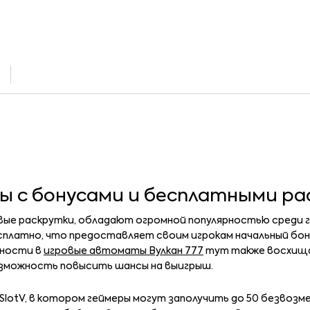
 с бонусами и бесплатными ра
ые раскрутки, обладают огромной популярностью среди г
латно, что предоставляет своим игрокам начальный бонус 
ьности в
игровые автоматы Вулкан 777
тут также восхищ
зможность повысить шансы на выигрыш.
otV, в котором геймеры могут заполучить до 50 безвозме