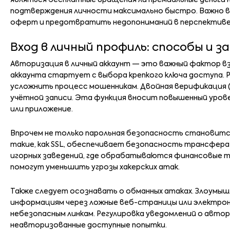
являться бесплатные вращения ли премиальные деньги
подтверждения личности максимально быстро. Важно вд
оферт и предотвратить недопониманий в перспективе
Вход в личный профиль: способы и 
Авторизация в личный аккаунт — это важный фактор в
аккаунта стартует с выбора крепкого ключа доступа. 
усложнить процесс мошенникам. Двойная верификация 
учётной записи. Эта функция вносит повышенный уро
или приложение.
Впрочем не только парольная безопасность становитс
такие, как SSL, обеспечивает безопасность трансфера
игорных заведений, где обрабатываются финансовые т
помогут уменьшить угрозы хакерских атак.
Также следует осознавать о обманных атаках. Злоумыш
информациям через ложные веб-страницы или электрон
небезопасным линкам. Регулировка уведомлений о авто
неавторизованные доступные попытки.