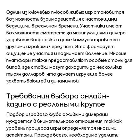
Одним из ключевых плюсов живых игр становится
возможность взаимодействия с настоящими
ведущими в реальном времени. Участники имеют
возможность смотреть за манипуляциями дилера,
задавать вопросики и даже коммуницировать с
другими игроками через чат. Это формирует
ощущение участия и поднимает волнение. Многие
платформ также предоставляют особые столы для
випов, где ставки могут доходить до нескольких
тысяч долларов, что делает игру еще более
захватывающей и динамичной.
Требования выбора онлайн-
казино с реальными крупье
Подбор игрового клуба с живыми дилерами
нуждается в внимательного отношения, так как
уровень процесса игры определяется многими
аспектами. Прежде всего, необходимо уделить