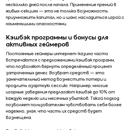
несколько дней после начала. Применение премий в
живых-секциях — это не только возможность
приумножить капитал, но и шанс насладиться игрой с
наименьшими опасностями.
Кэшбэк программы и бонусы для
активных геймеров
Постоянные геймеры интернет-казино часто
встречаются с предложениями кэшбэк программ,
что позволяют вернуть определённый процент
затраченных денег. Возврат средств — это
замечательный метод возместить потери и
продлить азартную сессию. Например, многие
игорные заведения предлагают кэшбэк до 10% от
каждую неделю или месячных убытков. Такой подход
позволяет пользователям чувствовать себя более
надежно, зная, что часть их средств будет
возмещена.