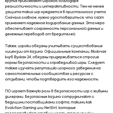
крупье привлекают игроков благодаря
реалистичности и интерактивности. Тем не менее
защита таких игр нуждается в пристального учета.
Сначала главное, нужно удостовериться, что сайт
применяет надежное кодирование данных. Эта мера
обеспечивает сохранность персональной данных и
денежных переводов от вредителей.
Также, игроки обязаны учитывать существование
лицензии от казино. Официальные компании, включая
клуб Вулкан 24, обязаны придерживаться строгие
нормы безопасности и справедливой игры. Следует
также изучать репутацию игорного заведения на
самостоятельных сообществах и ресурсах с
отзывами, чтобы подтвердить его надежность.
ПО играет важную роль в безопасности игр с живыми
дилерами. Безопасные казино сотрудничают с
ведущими поставщиками софта, такими как
Evolution Gaming или NetEnt, которые