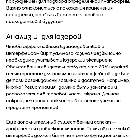
побуждением для подбора определенной платформы.
Важно ознакомиться с положения применения
поощрений, чтобы избежать негативных
последствий в будущем.
Анализ UI для юзеров
Чтобы эффективного взаимодействий с
интерфейсом виртуального казино чрезвычайно
необходимо учитывать юзерский экспириенс.
Обследования свидетельствуют, что 70% игроков
ценят простые для понимания интерфейсов, где все
детали организованы логично и доступно. Например,
кнопка “Регистрация” должна быть заметной и
располагаться в топовой части экрана. Данное
сокращает число отклонений на этапе учета на
тридцать процентов.
Еще дополнительный существенный аспект —
графическая привлекательность. Пользовательский
интерфейс должен быть не только функциональным,