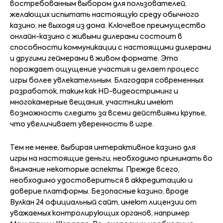
востребованным выбором для пользователей,
желающих испытать настоящую среду обычного
казино, не выходя из дома. Ключевое преимущество
онлайн-казино с живыми дилерами состоит в
способности коммуникации с настоящими дилерами
и другими геймерами в живом формате. Это
порождает ощущение участия и делает процесс
игры более увлекательным. Благодаря современных
разработок, таким как HD-видеостриминг и
многокамерные вещания, участники имеют
возможность следить за всеми действиями крупье,
что увеличивает уверенность в игре.
Тем не менее, выбирая интерактивное казино для
игры на настоящие деньги, необходимо принимать во
внимание некоторые аспекты. Прежде всего,
необходимо удостовериться в аккредитацию и
доверие платформы. Безопасные казино, вроде
Вулкан 24 официальный сайт, имеют лицензии от
уважаемых контролирующих органов, например