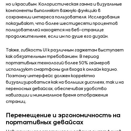
но и красивым. Колористическая гамма и визуальные
компоненты выполняют важную функцию в
сохранении интереса пользователя. Исследования
показывают, что более шестидесяти процентов
пользователей находятся на веб-странице
продолжительнее, если им по душе его дизайн.
Также, гибкость UI к различным гаджетам выступает
как обязательным требованием. В период
портативных технологий более 50% геймеров
используют смартфоны для входа к онлайн казино.
Поэтому интерфейс должен корректно
визуализироваться как на больших дисплеях, так и на
переносных девайсах, обеспечивая удобство
навигации и минимальное время отображения
страниц.
Перемещение и эргономичность на
портативных девайсах