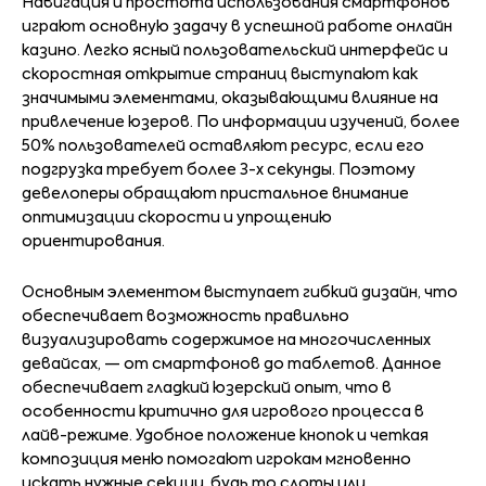
Навигация и простота использования смартфонов
играют основную задачу в успешной работе онлайн
казино. Легко ясный пользовательский интерфейс и
скоростная открытие страниц выступают как
значимыми элементами, оказывающими влияние на
привлечение юзеров. По информации изучений, более
50% пользователей оставляют ресурс, если его
подгрузка требует более 3-х секунды. Поэтому
девелоперы обращают пристальное внимание
оптимизации скорости и упрощению
ориентирования.
Основным элементом выступает гибкий дизайн, что
обеспечивает возможность правильно
визуализировать содержимое на многочисленных
девайсах, — от смартфонов до таблетов. Данное
обеспечивает гладкий юзерский опыт, что в
особенности критично для игрового процесса в
лайв-режиме. Удобное положение кнопок и четкая
композиция меню помогают игрокам мгновенно
искать нужные секции, будь то слоты или