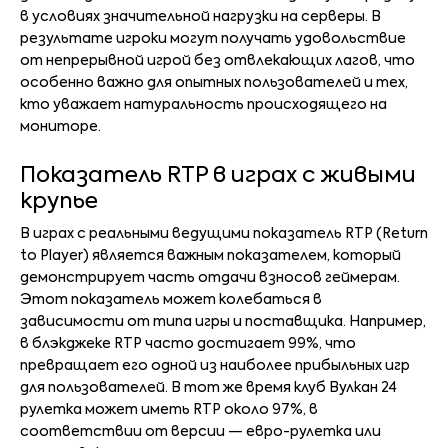
в условиях значительной нагрузки на серверы. В
результате игроки могут получать удовольствие
от непрерывной игрой без отвлекающих лагов, что
особенно важно для опытных пользователей и тех,
кто уважает натуральность происходящего на
мониторе.
Показатель RTP в играх с живыми
крупье
В играх с реальными ведущими показатель RTP (Return
to Player) является важным показателем, который
демонстрирует часть отдачи взносов геймерам.
Этот показатель может колебаться в
зависимости от типа игры и поставщика. Например,
в блэкджеке RTP часто достигает 99%, что
превращает его одной из наиболее прибыльных игр
для пользователей. В тот же время клуб Вулкан 24
рулетка может иметь RTP около 97%, в
соответствии от версии — евро-рулетка или