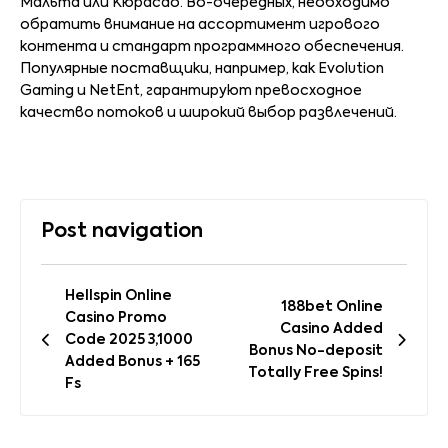
Мальта или Кюрасао. Во-очередных, необходимо
обратить внимание на ассортимент игрового
контента и стандарт программного обеспечения.
Популярные поставщики, например, как Evolution
Gaming и NetEnt, гарантируют превосходное
качество потоков и широкий выбор развлечений.
Post navigation
Hellspin Online
188bet Online
Casino Promo
Casino Added
Code 2025 3,1000
Bonus No-deposit
Added Bonus + 165
Totally Free Spins!
Fs