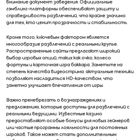
внимание документ заведения. Официальные
гэмблинг-платформы обеспечивают защиту и
справедливость развлечений, что крайне значимо
для тех, кто ценит прозрачность и стабильность.
Кроме того, ключевым фактором является
многообразие развлечений с реальными крупье.
Распространенные сайты предлагают широкий
выбор игровых опций, таких как очко, колесо
фортуны и карточная игра баккара. Заметьте на
степень качества видеострима: актуальные техники
позволяют насладиться HD-качеством, что
заметно улучшает впечатления от игры.
Важно пренебрегать о вознаграждениях и
предложениях, которые доступны для развлечений с
реальными ведущими. Известные казино
предоставляют особые бонусы для новых геймеров
или частые программы лояльности для постоянных
игроков. Такое может стать дополнительным