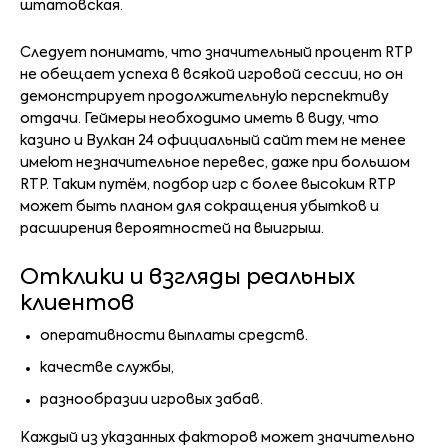
штатовская.
Следует понимать, что значительный процент RTP
не обещает успеха в всякой игровой сессии, но он
демонстрирует продолжительную перспективу
отдачи. Геймеры необходимо иметь в виду, что
казино и Вулкан 24 официальный сайт тем не менее
имеют незначительное перевес, даже при большом
RTP. Таким путём, подбор игр с более высоким RTP
может быть планом для сокращения убытков и
расширения вероятностей на выигрыш.
Отклики и взгляды реальных
клиентов
оперативности выплаты средств.
качестве службы,
разнообразии игровых забав.
Каждый из указанных факторов может значительно