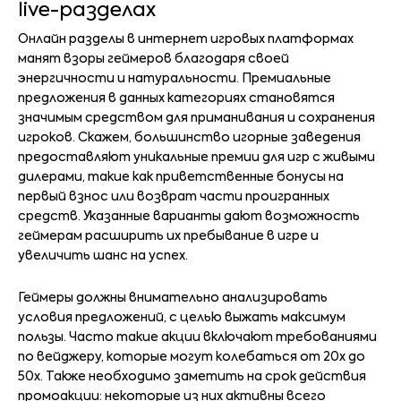
live-разделах
Онлайн разделы в интернет игровых платформах
манят взоры геймеров благодаря своей
энергичности и натуральности. Премиальные
предложения в данных категориях становятся
значимым средством для приманивания и сохранения
игроков. Скажем, большинство игорные заведения
предоставляют уникальные премии для игр с живыми
дилерами, такие как приветственные бонусы на
первый взнос или возврат части проигранных
средств. Указанные варианты дают возможность
геймерам расширить их пребывание в игре и
увеличить шанс на успех.
Геймеры должны внимательно анализировать
условия предложений, с целью выжать максимум
пользы. Часто такие акции включают требованиями
по вейджеру, которые могут колебаться от 20x до
50x. Также необходимо заметить на срок действия
промоакции: некоторые из них активны всего