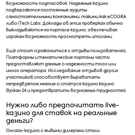
возможность подтасовок. Надежные казино
подвергаются постоянные аудиты
самостоятельными компаниями, такими как eCOGRA
либо iTech Labs. Доклады об этих проверках обычно
выкладываются на портале казино, обеспечивая
игрокам возможность просмотреть итогами.
Ещё стоит ознакомиться с отзывы пользователей.
Платформы и тематические порталы часто
предоставляют данные о надежности того или
иного оператора. Исследование отзывов других
участников способствует выработать
непредвзятое мнение о статусе казино казино
Вулкан 24 и предотвратить возможных трудностей.
Нужно либо предпочитать live-
казино для ставок на реальные
деньги?
Онлайн-казино с живыми дилерами стали