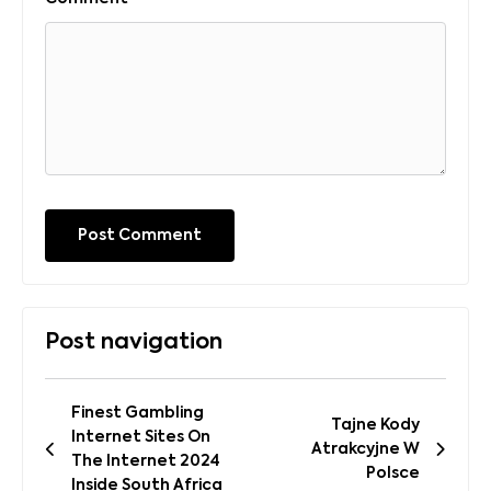
Post navigation
Finest Gambling
Tajne Kody
Internet Sites On
Atrakcyjne W
The Internet 2024
Polsce
Inside South Africa