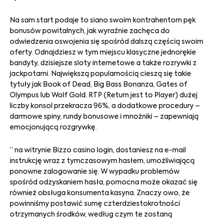
Na sam start podaje to siano swoim kontrahentom pęk
bonusów powitalnych, jak wyraźnie zachęca do
odwiedzenia oswojenia się spośród dalszą częścią swoim
oferty. Odnajdziesz w tym miejscu klasyczne jednorękie
bandyty, dzisiejsze sloty internetowe a także rozrywki z
jackpotami. Największą popularnością cieszą się takie
tytuły jak Book of Dead, Big Bass Bonanza, Gates of
Olympus lub Wolf Gold. RTP (Return jest to Player) dużej
liczby konsol przekracza 96%, a dodatkowe procedury –
darmowe spiny, rundy bonusowe i mnożniki – zapewniają
emocjonującą rozgrywkę.
” na witrynie Bizzo casino login, dostaniesz na e-mail
instrukcję wraz z tymczasowym hasłem, umożliwiającą
ponowne zalogowanie się. W wypadku problemów
spośród odzyskaniem hasła, pomocna może okazać się
również obsługa konsumenta kasyna. Znaczy owo, że
powinniśmy postawić sumę czterdziestokrotności
otrzymanych środków, według czym te zostaną