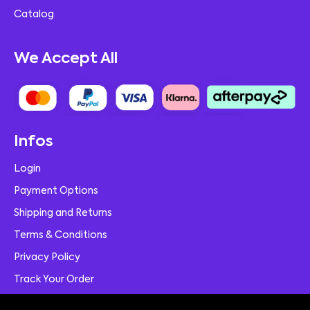
Catalog
We Accept All
Infos
Login
Payment Options
Shipping and Returns
Terms & Conditions
Privacy Policy
Track Your Order