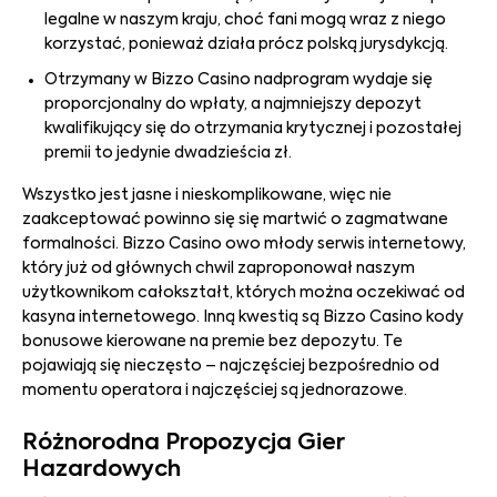
legalne w naszym kraju, choć fani mogą wraz z niego
korzystać, ponieważ działa prócz polską jurysdykcją.
Otrzymany w Bizzo Casino nadprogram wydaje się
proporcjonalny do wpłaty, a najmniejszy depozyt
kwalifikujący się do otrzymania krytycznej i pozostałej
premii to jedynie dwadzieścia zł.
Wszystko jest jasne i nieskomplikowane, więc nie
zaakceptować powinno się się martwić o zagmatwane
formalności. Bizzo Casino owo młody serwis internetowy,
który już od głównych chwil zaproponował naszym
użytkownikom całokształt, których można oczekiwać od
kasyna internetowego. Inną kwestią są Bizzo Casino kody
bonusowe kierowane na premie bez depozytu. Te
pojawiają się nieczęsto – najczęściej bezpośrednio od
momentu operatora i najczęściej są jednorazowe.
Różnorodna Propozycja Gier
Hazardowych