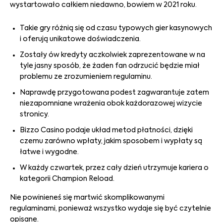
wystartowało całkiem niedawno, bowiem w 2021 roku.
Takie gry różnią się od czasu typowych gier kasynowych
i oferują unikatowe doświadczenia.
Zostały ów kredyty aczkolwiek zaprezentowane w na
tyle jasny sposób, że żaden fan odrzucić będzie miał
problemu ze zrozumieniem regulaminu.
Naprawdę przygotowana podest zagwarantuje zatem
niezapomniane wrażenia obok każdorazowej wizycie
stronicy.
Bizzo Casino podaje układ metod płatności, dzięki
czemu zarówno wpłaty, jakim sposobem i wypłaty są
łatwe i wygodne.
W każdy czwartek, przez cały dzień utrzymuje kariera o
kategorii Champion Reload.
Nie powinieneś się martwić skomplikowanymi
regulaminami, ponieważ wszystko wydaje się być czytelnie
opisane.