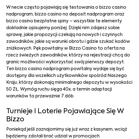
W necie często pojawiają się testowania o bizzo casino
nadprogram, bizzo casino no deposit nadprogram oraz
bizzo casino bezpłatne spiny – wszystkie te elementy
dokładnie opisujemy poniżej. Dzięki nim zdajesz sobie
sprawę, jakie propozycji czekają na nowych i czynnych
zawodników, jakie są warunki obrotu i gdzie szukać kodów
zniżkowych. Pęk powitalny w Bizzo Casino to oferta na
rzecz świeżych zawodników, którzy na rejestracji chcą do
granic możliwości wykorzystać swój pierwszy depozyt.
Ten bizzo casino nadprogram powitalny wydaje się być
dostępny dla wszelkich użytkowników spośród Naszego
Kraju, którzy dokonają minimalnego depozytu w wysokości
50 ZŁ. Wymóg ruchu sięga 40x, a termin adaptacji
warunków to przeważnie 7 dób.
Turnieje I Loterie Pojawiające Się W
Bizzo
Poniekąd jeśli zaznajomimy się już wraz z kasynem, wciąż
będziemy zdołali brać udział w promocjach