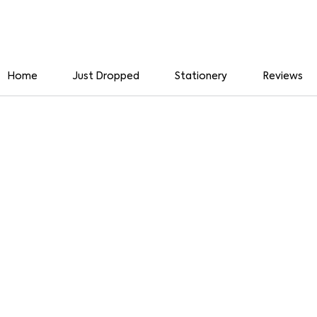
Home
Just Dropped
Stationery
Reviews