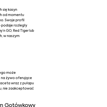
 się kasyn
ych od momentu
o. Swoje profil
 podaje rozległy
n GO, Red Tiger lub
ch, w naszym
wego może
o na żywo oferujące
faceta wraz z pułapu
du, nie zaakceptować
ram Gotówkowy