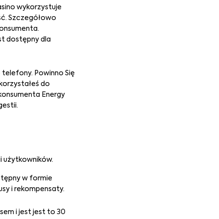
sino wykorzystuje
ość. Szczegółowo
konsumenta.
st dostępny dla
 telefony. Powinno Się
ykorzystałeś do
i konsumenta Energy
estii.
ji użytkowników.
stępny w formie
usy i rekompensaty.
em i jest jest to 30