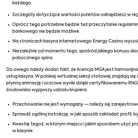
każdego.
Szczegóły dotyczące wartości punktów odnajdziesz w regul
Oprócz tego potrzebne będzie też przeczytanie regulami
bankowego nie będzie możliwe.
Na stronicach kasyna internetowego Energy Casino wyszuk
Niezależnie od momentu tego, spośród jakiego bonusu sk
pobocznego spina.
Do owego należy dodać fakt, że licencja MGA jest harmonij
usług kasyna. W polskiej wirtualnej sekcji stołowej znajdują si
płynną animację i uczciwe wyniki dzięki certyfikowanemu RN
środowisko wyjąwszy udziału krupiera.
Przechowanie nie jest wymagany — należy się zarejestrowa
Sprawdź ogólną instrukcję, w jaki sposób zakładać profil, 
Kwestię tegoż, w którym miejscu i jakim sposobem użyć prz
w kasynie.