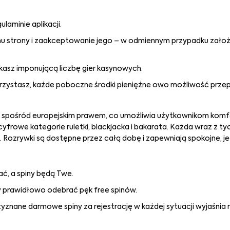
aminie aplikacji.
nu strony i zaakceptowanie jego – w odmiennym przypadku założ
asz imponującą liczbę gier kasynowych.
orzystasz, każde poboczne środki pieniężne owo możliwość prz
na spośród europejskim prawem, co umożliwia użytkownikom kom
ę cyfrowe kategorie ruletki, blackjacka i bakarata. Każda wraz z t
G. Rozrywki są dostępne przez całą dobę i zapewniają spokojne,
ć, a spiny będą Twe.
by prawidłowo odebrać pęk free spinów.
yznane darmowe spiny za rejestrację w każdej sytuacji wyjaśnia