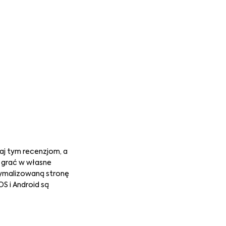
aj tym recenzjom, a
z grać w własne
ymalizowaną stronę
S i Android są