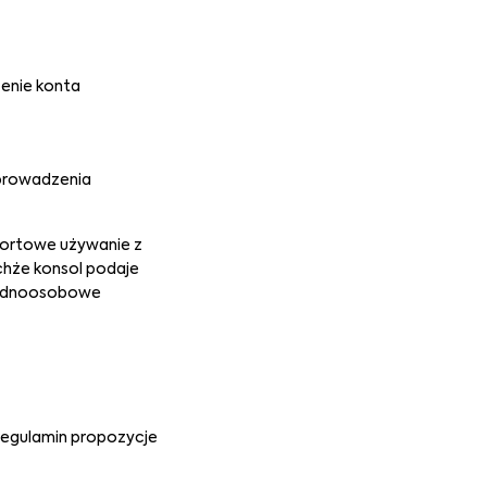
enie konta
eprowadzenia
fortowe używanie z
ychże konsol podaje
 jednoosobowe
 regulamin propozycje