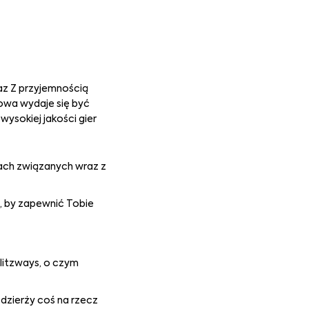
az Z przyjemnością
owa wydaje się być
wysokiej jakości gier
ach związanych wraz z
, by zapewnić Tobie
litzways, o czym
 dzierży coś na rzecz