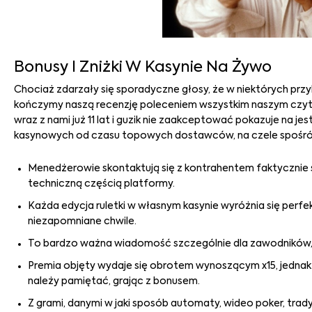
Bonusy I Zniżki W Kasynie Na Żywo
Chociaż zdarzały się sporadyczne głosy, że w niektórych pr
kończymy naszą recenzję poleceniem wszystkim naszym czyte
wraz z nami już 11 lat i guzik nie zaakceptować pokazuje na jes
kasynowych od czasu topowych dostawców, na czele spośró
Menedżerowie skontaktują się z kontrahentem faktycznie
techniczną częścią platformy.
Każda edycja ruletki w własnym kasynie wyróżnia się perf
niezapomniane chwile.
To bardzo ważna wiadomość szczególnie dla zawodników, 
Premia objęty wydaje się obrotem wynoszącym x15, jedna
należy pamiętać, grając z bonusem.
Z grami, danymi w jaki sposób automaty, wideo poker, trad